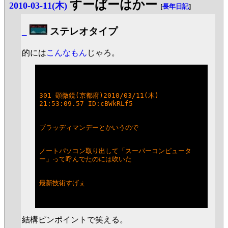
すーぱーはかー
2010-03-11(木)
[
長年日記
]
_
ステレオタイプ
的には
こんなもん
じゃろ。
301 顕微鏡(京都府)2010/03/11(木) 
21:53:09.57 ID:cBWkRLf5
ブラッディマンデーとかいうので
ノートパソコン取り出して「スーパーコンピュータ
ー」って呼んでたのには吹いた
最新技術すげぇ
結構ピンポイントで笑える。