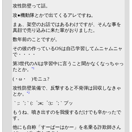
攻性防壁って話。
攻●機動隊とかで出てくるアレですね。
まぁ、架空のお話ではあるわけですが、そんな事を
真顔で売り込みに来た輩がおりました。
数年前のことですが。
その彼の作っているOSは自己学習してムニャムニャ
で・・・・
第3世代のAIは学習中に言うこと聞かなくなっちゃっ
*1
たとか。
(・ω・ )モニュ?
攻性防壁装備で、反撃すると不発弾は回収しなきゃ
*2
とか。
｀;:゛;｀(:゜;ж;゜:);:゛;｀プッ
もうね、噴き出すのを我慢するだけでも辛かったで
す。
他にも自称「すーぱーはかー」を名乗る詐欺師さん