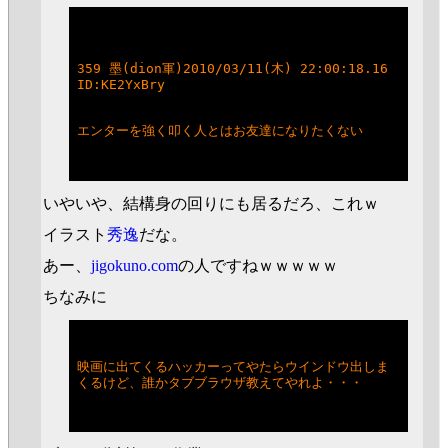
359 墨(dion軍)2010/03/11(木) 22:00:18.16 
ID:KE2YxBry
エンターを強く叩く人とはお友達になりたくない
いやいや、結構身の回りにも居るだろ、これｗ
イラスト
秀逸
だな。
あー、
jigokuno.com
の人ですねｗｗｗｗｗ
ちなみに
映画に出てくるハッカーってやたらウインドウ出しま
くるけど、誰かタブブラウザ教えてやれよ・・・