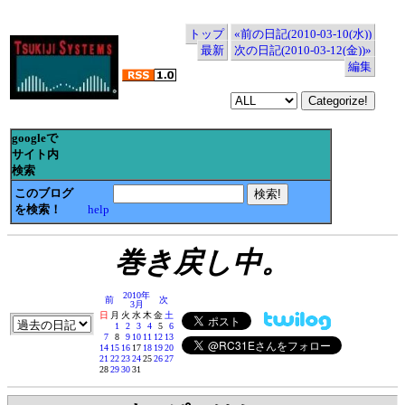
トップ
«前の日記(2010-03-10(水))
最新
次の日記(2010-03-12(金))»
編集
googleで
サイト内
検索
このブログ
を検索！
help
巻き戻し中。
2010年
前
次
3月
日
月
火
水
木
金
土
1
2
3
4
5
6
7
8
9
10
11
12
13
14
15
16
17
18
19
20
21
22
23
24
25
26
27
28
29
30
31