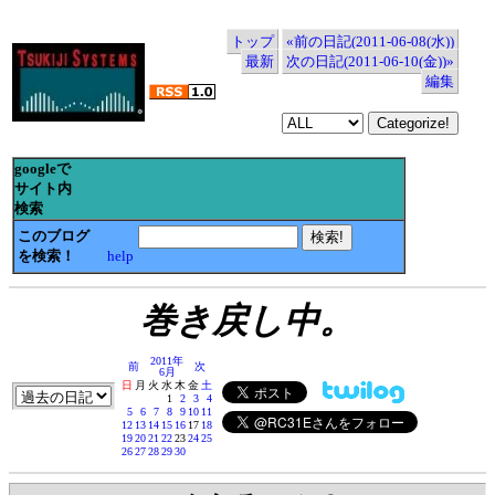
トップ
«前の日記(2011-06-08(水))
最新
次の日記(2011-06-10(金))»
編集
googleで
サイト内
検索
このブログ
を検索！
help
巻き戻し中。
2011年
前
次
6月
日
月
火
水
木
金
土
1
2
3
4
5
6
7
8
9
10
11
12
13
14
15
16
17
18
19
20
21
22
23
24
25
26
27
28
29
30