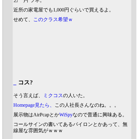
⊿゜)イラネ。
近所の家電屋でも1,000円ぐらいで買えるよ。
せめて、
このクラス希望ｗ
_
コス?
そう言えば、
ミクコス
の人いた。
Homepage見たら、
この人社長さんなのね。。。
展示物はAirPcapとか
WiSpy
なので普通に興味ある。
コールサインの書いてあるパイロンとかあって、無
線屋な雰囲気がｗｗｗ