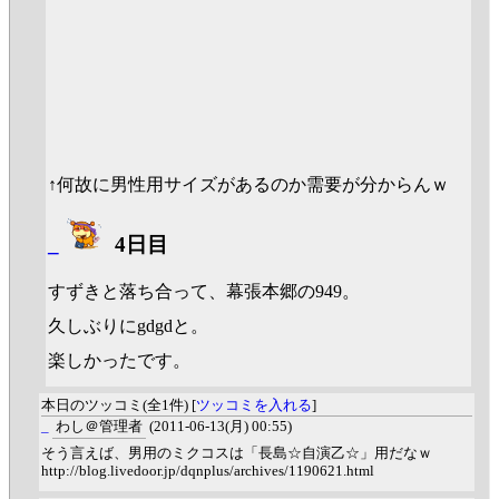
↑何故に男性用サイズがあるのか需要が分からんｗ
_
4日目
すずきと落ち合って、幕張本郷の949。
久しぶりにgdgdと。
楽しかったです。
本日のツッコミ(全1件) [
ツッコミを入れる
]
_
わし＠管理者
(2011-06-13(月) 00:55)
そう言えば、男用のミクコスは「長島☆自演乙☆」用だなｗ
http://blog.livedoor.jp/dqnplus/archives/1190621.html