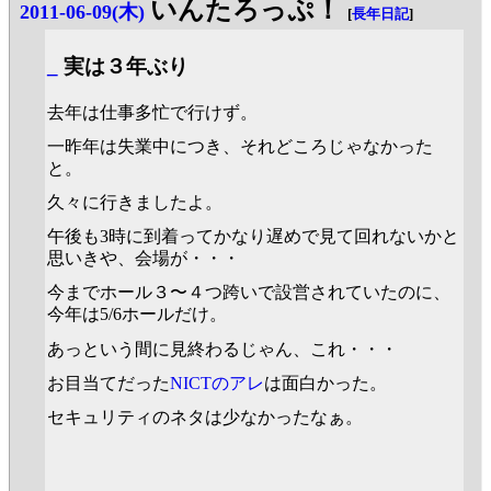
いんたろっぷ！
2011-06-09(木)
[
長年日記
]
_
実は３年ぶり
去年は仕事多忙で行けず。
一昨年は失業中につき、それどころじゃなかった
と。
久々に行きましたよ。
午後も3時に到着ってかなり遅めで見て回れないかと
思いきや、会場が・・・
今までホール３〜４つ跨いで設営されていたのに、
今年は5/6ホールだけ。
あっという間に見終わるじゃん、これ・・・
お目当てだった
NICTのアレ
は面白かった。
セキュリティのネタは少なかったなぁ。