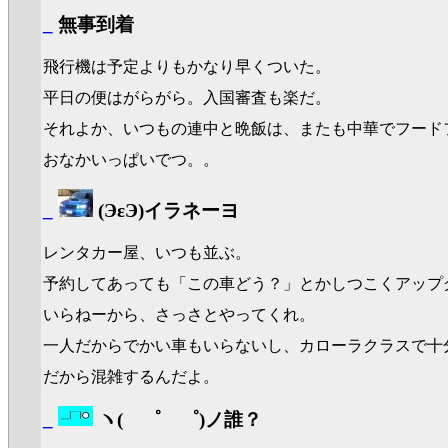
_
無事到着
飛行機は予定よりもかなり早くついた。
平日の便はがらがら。入国審査も楽だ。
それよか、いつもの連中と晩飯は、またも中華でフード
おなかいっぱいでつ。。
_
(ЭεЭ)イラネーヨ
レンタカー屋、いつも並ぶ。
予約してあっても「この車どう？」とかしつこくアップ
いらねーから、さっさとやってくれ。
一人だからでかい車もいらないし、カローラクラスで十
だから混雑するんだよ。
_
ヽ( ゜ゝ゜)ノ誰？