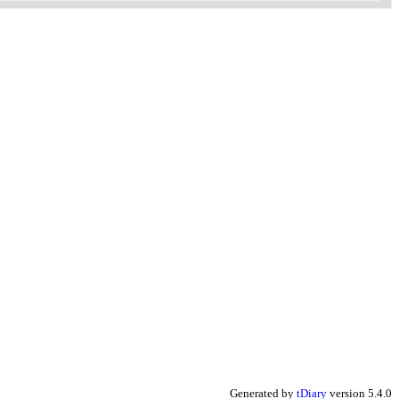
Generated by
tDiary
version 5.4.0