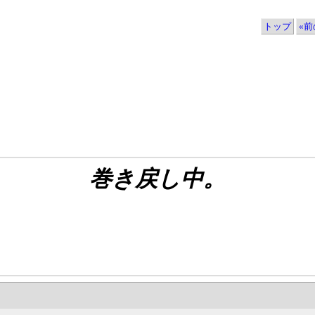
トップ
«前の
巻き戻し中。