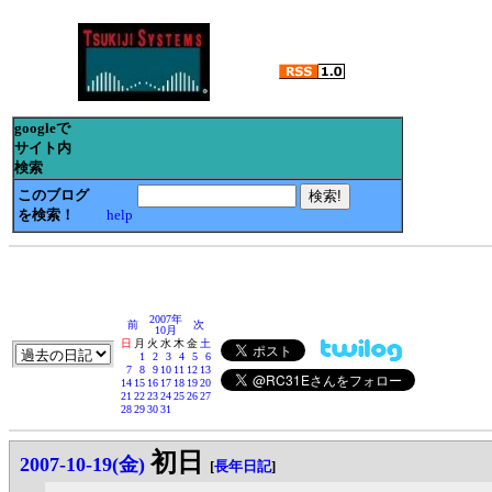
googleで
サイト内
検索
このブログ
を検索！
help
2007年
前
次
10月
日
月
火
水
木
金
土
1
2
3
4
5
6
7
8
9
10
11
12
13
14
15
16
17
18
19
20
21
22
23
24
25
26
27
28
29
30
31
初日
2007-10-19(金)
[
長年日記
]