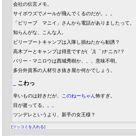
会社の伝言メモ。
サイボウズでメールが飛んでくるのだが。。。
「ビリーブ マニイ」さんから電話がありましたって。
知らんがな、こんな人。
ビリーブートキャンプは入隊し損ねたから勧誘？
高木ブーとキャンプは得意ですが(゜Д゜ )ナニカ?？
バリー・マニロウは西城秀樹か、、、意味不明。
多分外資系の人材引き抜き屋か何かでしょう。
_
こわっ
辛いものは好きだが、
このねーちゃん
怖すぎ。
目が逝ってる。。。
ツンデレというより、新手の女王様？
[
ツッコミを入れる
]