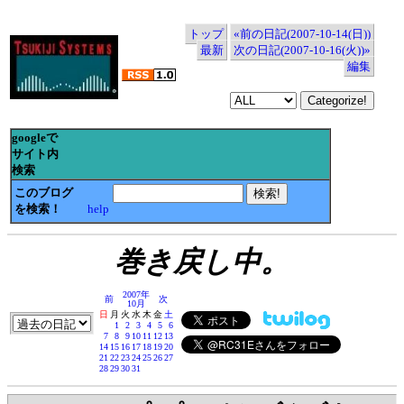
トップ
«前の日記(2007-10-14(日))
最新
次の日記(2007-10-16(火))»
編集
googleで
サイト内
検索
このブログ
を検索！
help
巻き戻し中。
2007年
前
次
10月
日
月
火
水
木
金
土
1
2
3
4
5
6
7
8
9
10
11
12
13
14
15
16
17
18
19
20
21
22
23
24
25
26
27
28
29
30
31