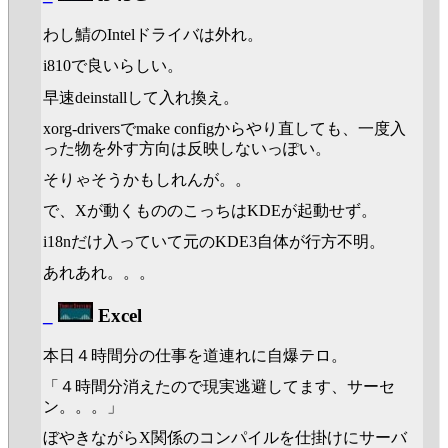
わし鯖のIntelドライバは外れ。
i810で良いらしい。
早速deinstallして入れ換え。
xorg-driversでmake configからやり直しても、一度入
った物を外す方向は反映しないっぽい。
そりゃそうかもしれんが。。
で、Xが動くもののこっちはKDEが起動せず。
i18nだけ入っていて元のKDE3自体が行方不明。
あれあれ。。。
_
Excel
本日４時間分の仕事を道連れに自爆テロ。
「４時間分消えたので現実逃避してます、サーセ
ン。。。」
ぼやきながらX関係のコンパイルを仕掛けにサーバ