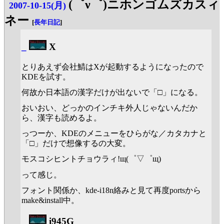
(゜ν゜)ニホンゴムズカスィ
2007-10-15(月)
ネー
[
長年日記
]
_
X
とりあえず会社鯖はXが起動するようになったので
KDEを試す。
何故か日本語の漢字だけが出ないで「□」になる。
おいおい、どっかのインチキ外人じゃないんだか
ら、漢字も読めるよ。
っつーか、KDEのメニューをひらがな／カタカナと
「□」だけで想像するの大変。
モスコシヒントチョウラィ!щ(゜▽゜щ)
って感じ。
フォント関係か、kde-i18n絡みと見て再度portsから
make&install中。
_
i945G