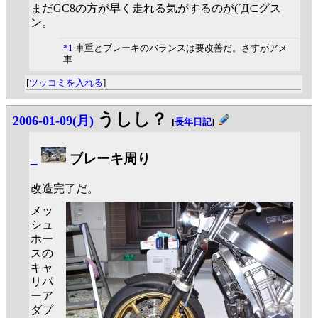
まだGC8の方が早く走れる気がするのが(´Д⊂グス
ン。
*1
車重とブレーキのバランスは要改善だ。さすがアメ
車
[
ツッコミを入れる
]
うしし？
2006-01-09(月)
[
長年日記
]
_
ブレーキ周り
改造完了だ。
メッ
シュ
ホー
スの
キャ
リパ
ーア
ダプ