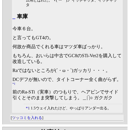
ム用とばれた。ヽ(´ー｀)ノ イッチャッタ、イッチャッ
タ
_
車庫
今車６台。
と言ってもGT4の。
何故か商品でくれる車はマツダ車ばっかり。
もちろん、おいらは中古でGC8のSTi-Ver2を購入して
改造している。
Raではないところが(´・ω・`)ガッカリ・・・。
DCデフが無いので、タイトコーナー全く曲がらず。
*1
前のRa-STi（実車）のつもりで、ヘアピンでサイド
引くとそのまま突撃してしまう。＿|‾|○ ガクガク
*1
1.5ウェイ入れたけど、やっぱりアンダー出る。
[
ツッコミを入れる
]