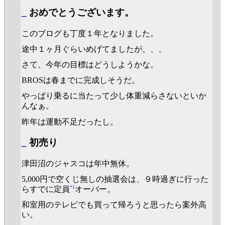
_
おめでとうございます。
このブログも丁度１年となりました。
途中１ヶ月ぐらいめげてましたが、、、
さて、今年の目標はどうしようかな。
BROSは春までに完成しそうだ。
やっぱり乗るに当たって少し体重減らさないといか
んなぁ。
昨年は運動不足だったし。
_
初売り
津田沼のジャスコは年中無休。
5,000円で空くじ無しの抽選会は、９時過ぎに行った
*1
らすでに定員
オーバー。
和室用のテレビでも買って帰ろうと思ったら案外高
い。