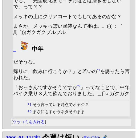
でも、「完全硬化まで１ヶ月ほどは磨きをしない
で」って？？
メッキの上にクリアコートでもしてあるのかな？
まさか、メッキっぽい塗装なんて事は。。((( ；゜
Д゜)))ガクガクブルブル
_
中年
だそうな。
*1
帰りに「飲みに行こうか？」と若いの
を誘ったら言
われた。
*2
「おっさんですかそうですか
」ってなことで、中年
バイク乗り３人で飲んでおりました。＿|‾|○ ガクガク
*1
そう言っている時点でオヤジ？
*2
まさにもすかうネタそのまま
[
ツッコミを入れる
]
今週は短い