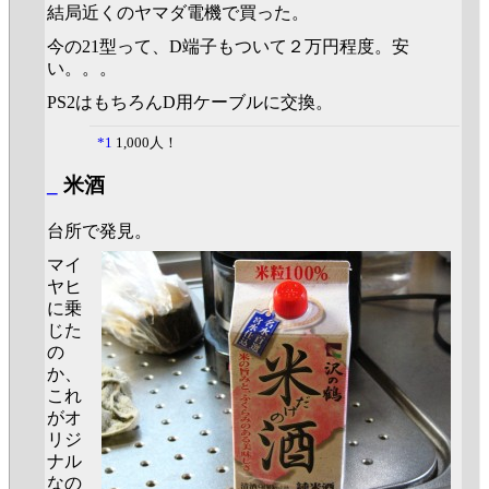
結局近くのヤマダ電機で買った。
今の21型って、D端子もついて２万円程度。安
い。。。
PS2はもちろんD用ケーブルに交換。
*1
1,000人！
_
米酒
台所で発見。
マイ
ヤヒ
に乗
じた
の
か、
これ
がオ
リジ
ナル
なの