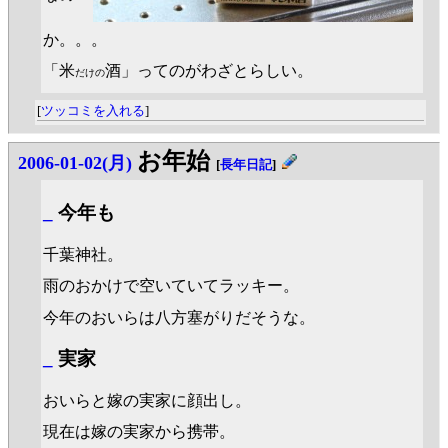
か。。。
「米
酒」ってのがわざとらしい。
だけの
[
ツッコミを入れる
]
お年始
2006-01-02(月)
[
長年日記
]
_
今年も
千葉神社。
雨のおかけで空いていてラッキー。
今年のおいらは八方塞がりだそうな。
_
実家
おいらと嫁の実家に顔出し。
現在は嫁の実家から携帯。