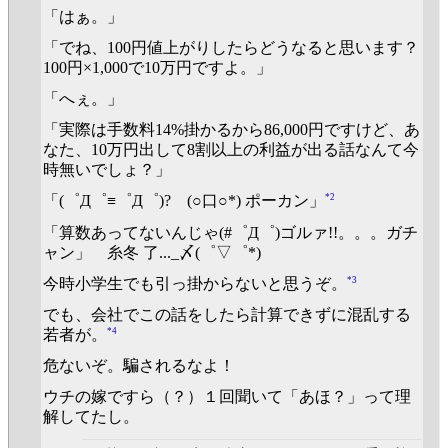
「はぁ。」
「でね、100円値上がりしたらどうなると思います？
100円×1,000で10万円ですよ。」
「へぇ。」
「実際は手数料14%掛かるから86,000円ですけど、あ
なた、10万円出して8割以上の利益が出る話なんて今
時無いでしょ？」
*2
「(゜Д゜≡゜Д゜)? (○口○*) ポーカン」
「算数あってないんじゃ(#゜Д゜)ゴルァ!!。。。ガチ
ャン」 糸冬 了..._〆(゜▽゜*)
*3
今時小学生でも引っ掛からないと思うぞ。
でも、会社でこの話をしたら計算できずに混乱する
*4
若者が。
危ないぞ。騙されるなよ！
ウチの嫁ですら（？）１回聞いて「あほ？」って理
解してたし。