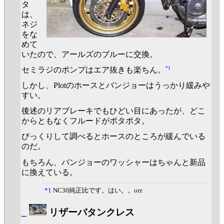
タ
は、
ネジ
をな
めて
いたので、アールズのブルーに交換。
*1
セミラジのポンプはエア抜きも楽ちん。
しかし、Plotのホースとバンジョーはうっかり緩みや
すい。
後述のリアブレーキでもひどい目にあったが、どこ
からともなくフルードがポタポタ。
びっくりして調べるとホースのところが緩んでいる
のだ。
もちろん、バンジョーのワッシャーはちゃんと新品
に換えている。
*1
NC30純正比です。はい。。orz
_
リザーバタンクレス