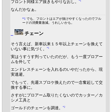
*1
フロント同様エア抜きもやりなおし。
なんだかなぁ。
*1
でも、フロントはエアが抜けやすくなったのでフル
ードの消費量激減。うれしいかも。
_
チェーン
そう言えば、新車以来１５年以上チェーンを換えて
*1
いない事に気づく。
実はうすうす判っていたのだが、もう一度プロアー
ムを外して
エンドレスチェーンを入れるのいやだったから、現
実逃避。
でもって、先週スプロケ換えたので一念奮起して交
換する事に。
さすがにプロアーム取りたくないのでカッター／カ
シメ工具と
*2
ゴールドのチェーンを調達。