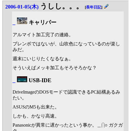
うしし。。。
2006-01-05(木)
[
長年日記
]
_
キャリパー
アルマイト加工完了の連絡。
ブレンボではないが、山吹色になっているのが楽し
みだ。
週末にいじりたくなるなぁ。
そういえばメッキ加工もそろそろかな？
_
USB-IDE
DriveImageのDOSモードで認識できるPC結構あるみ
たい。
ASUSのM5も出来た。
しかも、かなり高速。
Panasonicが異常に遅かったという事か。＿|‾|○ ガクガ
ク