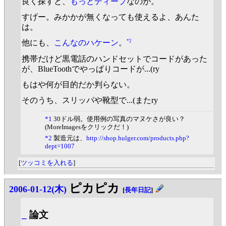
良く探すと、
もっとディープ
なのが。
すげー。みかかが無くなっても使えるよ、あんた
は。
*2
他にも、
こんなのハケーン
。
携帯だけど黒電話のハンドセットでコードがあった
が、BlueToothでやっぱりコードが...(ry
もはや何が目的だか判らない。
そのうち、スリッパや靴型で...(またry
*1
30ドル弱。使用例の写真のマヌケさが良い？
(MoreImagesをクリックだ！)
*2
製造元は、
http://shop.hulger.com/products.php?
dept=1007
[
ツッコミを入れる
]
ピカピカ
2006-01-12(木)
[
長年日記
]
_
論文