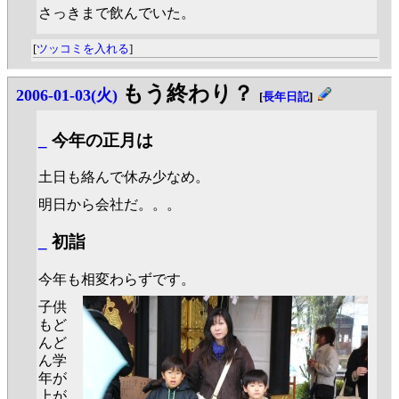
さっきまで飲んでいた。
[
ツッコミを入れる
]
もう終わり？
2006-01-03(火)
[
長年日記
]
_
今年の正月は
土日も絡んで休み少なめ。
明日から会社だ。。。
_
初詣
今年も相変わらずです。
子供
もど
んど
ん学
年が
上が