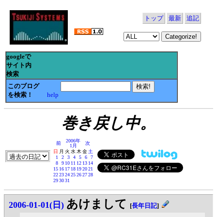
トップ
最新
追記
googleで
サイト内
検索
このブログ
を検索！
help
巻き戻し中。
2006年
前
次
1月
日
月
火
水
木
金
土
1
2
3
4
5
6
7
8
9
10
11
12
13
14
15
16
17
18
19
20
21
22
23
24
25
26
27
28
29
30
31
あけまして
2006-01-01(日)
[
長年日記
]