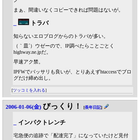
まぁ、間違いなくコピーできれば問題はないが。
_
トラバ
知らないエロブログからのトラバが多い。
（｀皿´）ウゼーので、IP調べたらことごとく
highway.ne.jpだ。
早速アク禁。
IPFWでバッサリも良いが、とりあえずhtaccessでブロ
グだけ締め出し。
[
ツッコミを入れる
]
びっくり！
2006-01-06(金)
[
長年日記
]
_
インパクトレンチ
宅急便の追跡で「配達完了」になっていたけど見付