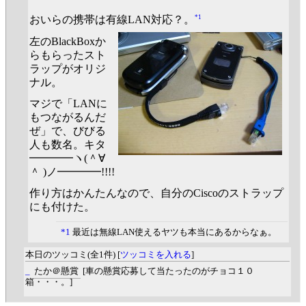
*1
おいらの携帯は有線LAN対応？。
左のBlackBoxか
らもらったスト
ラップがオリジ
ナル。
マジで「LANに
もつながるんだ
ぜ」で、びびる
人も数名。キタ
━━━━ヽ(＾∀
＾ )ノ━━━━!!!!
作り方はかんたんなので、自分のCiscoのストラップ
にも付けた。
*1
最近は無線LAN使えるヤツも本当にあるからなぁ。
本日のツッコミ(全1件) [
ツッコミを入れる
]
_
たか＠懸賞
[車の懸賞応募して当たったのがチョコ１０
箱・・・。]