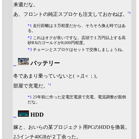
来週だな。
*3
あ、フロントの純正スプロケも注文しておかねば。
*1
走行距離は３万程度だから、そろそろ換え時ではあ
る。
*2
これはオクが良いですな。店頭で１万円以上する高
砂RXのゴールドが8,000円程度。
*3
チェーンとスプロケはセットで交換しましょうね。
_
バッテリー
冬であまり乗っていないと( ＞Д＜；)。
*1
部屋で充電だ。
*1
25年前に作った定電圧電源で充電。電流調整が面倒
だな。
_
HDD
嫁と、おいらの某プロジェクト用PCのHDDを換装。
2.5インチ40GBが２丁余った。