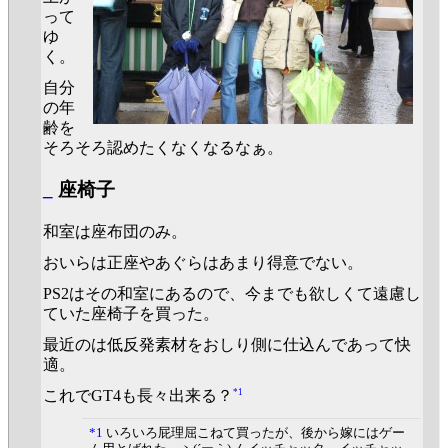
って
ゆ
く。
自分
の年
齢を
そろそろ認めたくなくなるなぁ。
_
座椅子
和室は座布団のみ。
おいらは正座やあぐらはあまり得意でない。
PS2はその和室にあるので、今までも欲しくて遠慮し
ていた座椅子を買った。
最近のは低反発素材をおしり側に仕込んであって快
適。
*1
これでGT4も長々出来る？
*1
いろいろ屁理屈こねて買ったが、後から嫁にはゲー