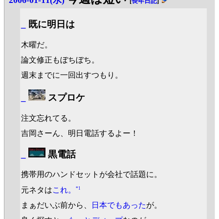
2006-01-11(水)
[
長年日記
]
_
既に明日は
木曜だ。
論文修正もぼちぼち。
週末までに一回出すつもり。
_
スプロケ
注文忘れてる。
吉岡さーん、明日電話するよー！
_
黒電話
携帯用のハンドセットが会社で話題に。
*1
元ネタは
これ。
まぁだいぶ前から、
日本でもあった
が。