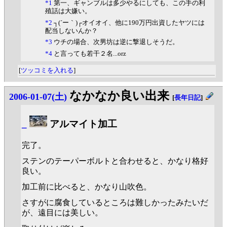
*1
第一、ギャンブルは多少やるにしても、この手の利
殖話は大嫌い。
*2
┐(´ー｀)┌オイオイ、他に190万円出資したヤツには
配当しないんか？
*3
ウチの場合、次男坊は逆に撃退しそうだ。
*4
と言っても若干２名...orz
[
ツッコミを入れる
]
なかなか良い出来
2006-01-07(土)
[
長年日記
]
_
アルマイト加工
完了。
ステンのテーパーボルトと合わせると、かなり格好
良い。
加工前に比べると、かなり山吹色。
さすがに腐食しているところは難しかったみたいだ
が、遠目には美しい。