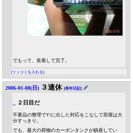
でもって、装着して完了。
[
ツッコミを入れる
]
３連休
2006-01-08(日)
[
長年日記
]
_
２日目だ
不要品の整理でY!に出した対応をこなして部屋は大
分すっきり。
でも、最大の荷物のカーボンタンクが鎮座してい