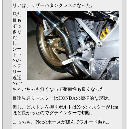
リアは、リザーバタンクレスになった。
見た
目も
すっ
きり
だ
し、
シー
ト下
のバ
ッテ
リー
近辺
のご
ちゃごちゃも無くなって整備性も良くなった。
目論見通りマスターはHONDAの標準的な形状。
但し、ピストンを押すボルトはX4のマスターが1cm
ほど長かったのでグラインダーで切断。
こっちも、Plotのホースが緩んでフルード漏れ。