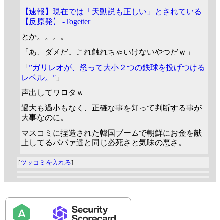
【速報】現在では「天動説も正しい」とされている
【反原発】 -Togetter
とか。。。。
「あ、ダメだ。これ触れちゃいけないやつだｗ」
「
”ガリレオが、怒って大小２つの鉄球を投げつける
レベル。”
」
声出してワロタｗ
過大も過小もなく、正確な事を知って判断する事が
大事なのに。
マスコミに捏造された韓国ブームで朝鮮にお金を献
上してるババァ達と同じ必死さと気味の悪さ。
[
ツッコミを入れる
]