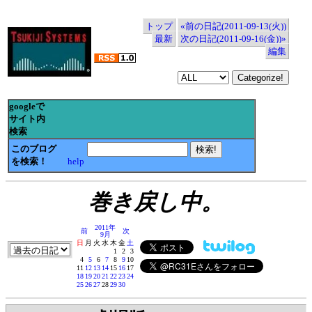
トップ
«前の日記(2011-09-13(火))
最新
次の日記(2011-09-16(金))»
編集
googleで
サイト内
検索
このブログ
を検索！
help
巻き戻し中。
2011年
前
次
9月
日
月
火
水
木
金
土
1
2
3
4
5
6
7
8
9
10
11
12
13
14
15
16
17
18
19
20
21
22
23
24
25
26
27
28
29
30