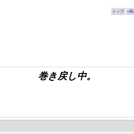
トップ
«前の
巻き戻し中。