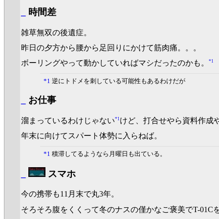
_
時間差
雑草無双の後遺症。
昨日の夕方から腰から足回りにかけて筋肉痛。。。
*1
ボーリングやって動かしていればマシだったのかも。
*1
逆にトドメを刺している可能性もあるわけだが
_
お仕事
*1
溜まっているわけじゃない
けど、打合せやら資料作成
年末に向けてスパート体勢に入らねば。
*1
積滞してるようなら月曜日も出ている。
_
スマホ
今の携帯も11月末で丸3年。
そろそろ腹をくくって冬のナスの僅かなご褒美でT-01C