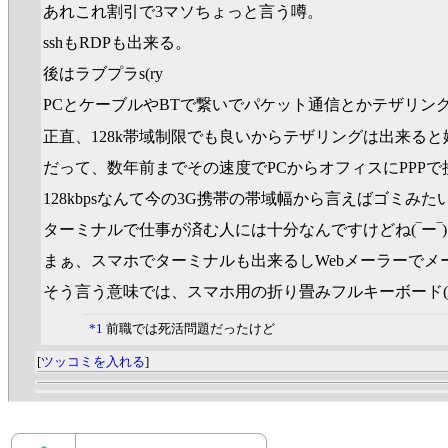
あれこれ割引で3マソちょっと言う噂。
sshもRDPも出来る。
後はラブプラs(ry
PCとケーブルやBTで繋いでパケット通信とかテザリ
正直、128k帯域制限でも良いからテザリングは出来ると
だって、数年前までその速度でPCからオフィスにPPPで
128kbpsなんて今の3G携帯の帯域幅から言えばゴミみ
ターミナルで仕事が済む人には十分なんですけどね(‾ー‾
まぁ、スマホでターミナルも出来るしWebメーラーで
そう言う意味では、スマホ用の折り畳みフルキーボード(
*1
前職では死活問題だったけど
[
ツッコミを入れる
]