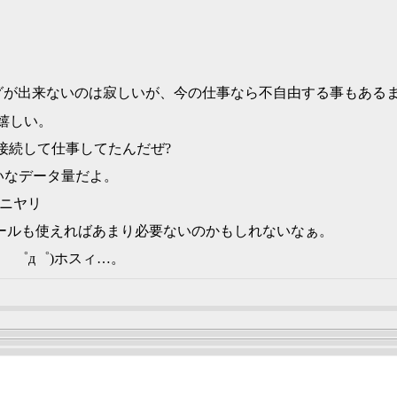
ングが出来ないのは寂しいが、今の仕事なら不自由する事もある
嬉しい。
接続して仕事してたんだぜ?
たいなデータ量だよ。
)ニヤリ
メールも使えればあまり必要ないのかもしれないなぁ。
 ゜д゜)ホスィ…。