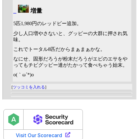
_
増量
5匹1,980円のレッドビー追加。
少し人口増やさないと、グッピーの大群に押され気
味。
これでトータル8匹だからまぁまぁかな。
なにせ、固形だろうが粉末だろうがエビのエサをや
ってもチビグッピー達がたかって食べちゃう始末。
o(｀ω´*)o
[
ツッコミを入れる
]