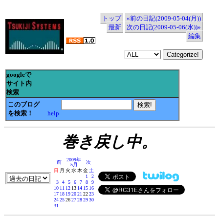
トップ
«前の日記(2009-05-04(月))
最新
次の日記(2009-05-06(水))»
編集
googleで
サイト内
検索
このブログ
を検索！
help
巻き戻し中。
2009年
前
次
5月
日
月
火
水
木
金
土
1
2
3
4
5
6
7
8
9
10
11
12
13
14
15
16
17
18
19
20
21
22
23
24
25
26
27
28
29
30
31