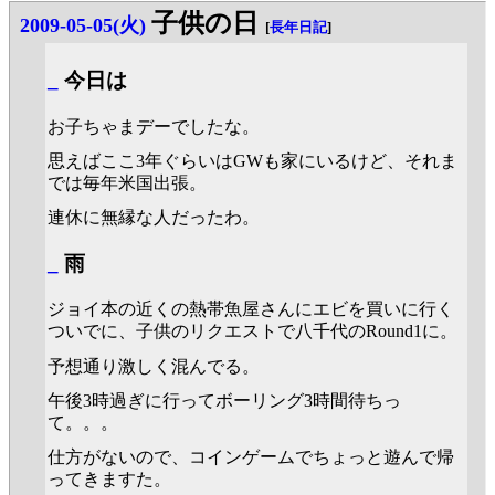
子供の日
2009-05-05(火)
[
長年日記
]
_
今日は
お子ちゃまデーでしたな。
思えばここ3年ぐらいはGWも家にいるけど、それま
では毎年米国出張。
連休に無縁な人だったわ。
_
雨
ジョイ本の近くの熱帯魚屋さんにエビを買いに行く
ついでに、子供のリクエストで八千代のRound1に。
予想通り激しく混んでる。
午後3時過ぎに行ってボーリング3時間待ちっ
て。。。
仕方がないので、コインゲームでちょっと遊んで帰
ってきますた。