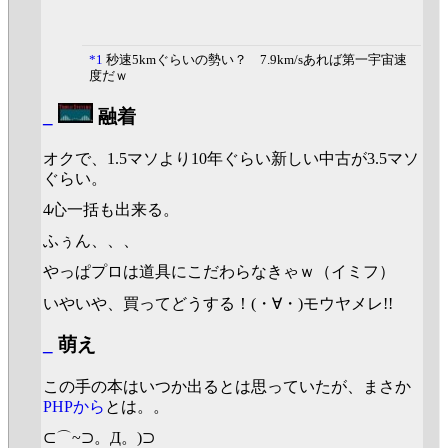
*1
秒速5kmぐらいの勢い？ 7.9km/sあれば第一宇宙速
度だｗ
_
融着
オクで、1.5マソより10年ぐらい新しい中古が3.5マソ
ぐらい。
4心一括も出来る。
ふぅん、、、
やっぱプロは道具にこだわらなきゃｗ（イミフ）
いやいや、買ってどうする！(・∀・)モウヤメレ!!
_
萌え
この手の本はいつか出るとは思っていたが、まさか
PHPから
とは。。
⊂⌒~⊃。Д。)⊃