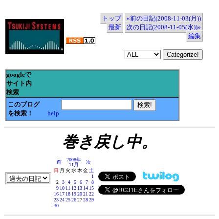
トップ
«前の日記(2008-11-03(月))
最新
次の日記(2008-11-05(水))»
編集
googleで
サイト内
検索
このブログ
を検索！
help
巻き戻し中。
2008年
前
次
11月
日
月
火
水
木
金
土
1
2
3
4
5
6
7
8
9
10
11
12
13
14
15
16
17
18
19
20
21
22
23
24
25
26
27
28
29
30