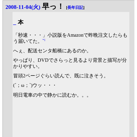
早っ！
2008-11-04(火)
[
長年日記
]
_
本
「秒速・・・」小説版をAmazonで昨晩注文したらも
*1
う届いてた。
へぇ、配送センタ船橋にあるのか。
やっぱり、DVDでさらっと見るより背景と描写が分
かりやすい。
冒頭2ページぐらい読んで、既に泣きそう。
(´；ω；`)ウッ・・・
明日電車の中で静かに読むか。。。