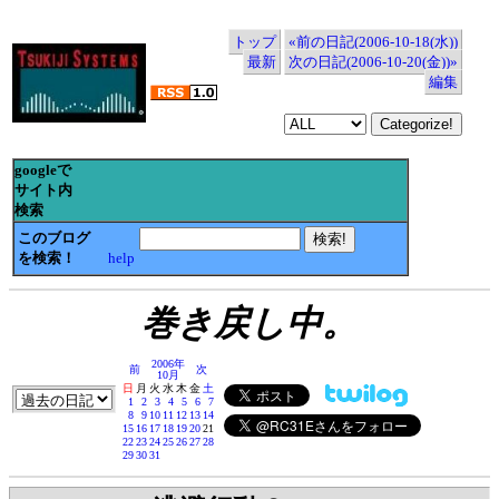
トップ
«前の日記(2006-10-18(水))
最新
次の日記(2006-10-20(金))»
編集
googleで
サイト内
検索
このブログ
を検索！
help
巻き戻し中。
2006年
前
次
10月
日
月
火
水
木
金
土
1
2
3
4
5
6
7
8
9
10
11
12
13
14
15
16
17
18
19
20
21
22
23
24
25
26
27
28
29
30
31