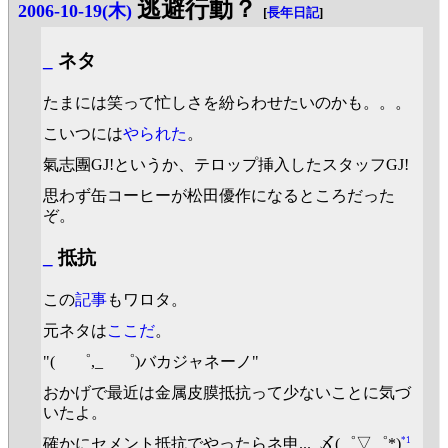
逃避行動？
2006-10-19(木)
[
長年日記
]
_
ネタ
たまには笑って忙しさを紛らわせたいのかも。。。
こいつには
やられた
。
氣志團GJ!というか、テロップ挿入したスタッフGJ!
思わず缶コーヒーが松田優作になるところだった
ぞ。
_
抵抗
この
記事
もワロタ。
元ネタは
ここだ
。
"( ゜,_ゝ゜)バカジャネーノ"
おかげで最近は金属皮膜抵抗って少ないことに気づ
いたよ。
*1
確かにセメント抵抗でやったらネ申..._〆(゜▽゜*)