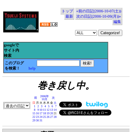
トップ
«前の日記(2006-10-07(土))
最新
次の日記(2006-10-09(月))»
編集
googleで
サイト内
検索
このブログ
を検索！
help
巻き戻し中。
2006年
前
次
10月
日
月
火
水
木
金
土
1
2
3
4
5
6
7
8
9
10
11
12
13
14
15
16
17
18
19
20
21
22
23
24
25
26
27
28
29
30
31