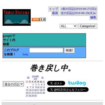
トップ
«前の日記(2010-06-27(日))
最新
次の日記(2010-06-29(火))»
編集
googleで
サイト内
検索
このブログ
を検索！
help
巻き戻し中。
2010年
前
次
6月
日
月
火
水
木
金
土
1
2
3
4
5
6
7
8
9
10
11
12
13
14
15
16
17
18
19
20
21
22
23
24
25
26
27
28
29
30