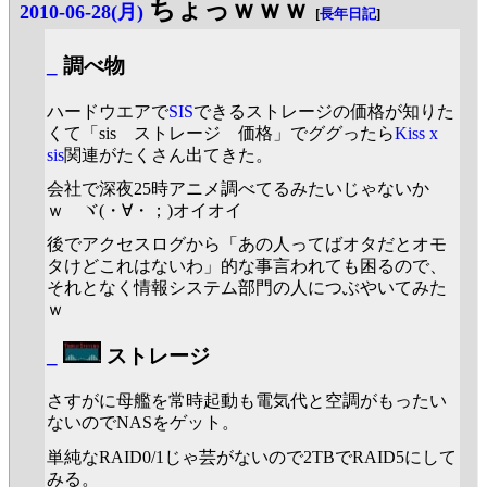
ちょっｗｗｗ
2010-06-28(月)
[
長年日記
]
_
調べ物
ハードウエアで
SIS
できるストレージの価格が知りた
くて「sis ストレージ 価格」でググったら
Kiss x
sis
関連がたくさん出てきた。
会社で深夜25時アニメ調べてるみたいじゃないか
ｗ ヾ(・∀・；)オイオイ
後でアクセスログから「あの人ってばオタだとオモ
タけどこれはないわ」的な事言われても困るので、
それとなく情報システム部門の人につぶやいてみた
ｗ
_
ストレージ
さすがに母艦を常時起動も電気代と空調がもったい
ないのでNASをゲット。
単純なRAID0/1じゃ芸がないので2TBでRAID5にして
みる。