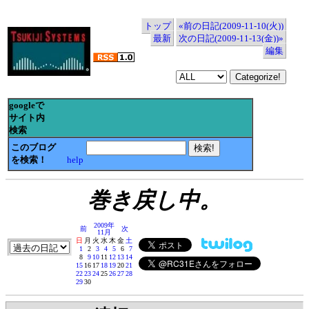
トップ
«前の日記(2009-11-10(火))
最新
次の日記(2009-11-13(金))»
編集
googleで
サイト内
検索
このブログ
を検索！
help
巻き戻し中。
2009年
前
次
11月
日
月
火
水
木
金
土
1
2
3
4
5
6
7
8
9
10
11
12
13
14
15
16
17
18
19
20
21
22
23
24
25
26
27
28
29
30