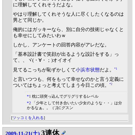
に理解してくれそうだよな。
やはり理解してくれそうな人に尽くしたくなるのは
男とて同じか。
俺的にはガッキーなら、別に自分の技術じゃなくと
も幸せにしてみたいわｗ
しかし、アンケートの回答内容がアレだな。
「基本設計書で笑顔が出るような設計をする」っ
て、、ヾ(・∀・；)オイオイ
*1
見てるこっちが恥ずかしくて
小浜市状態
だよ。
と言いつつも、何をもって幸せなのかと言う定義に
*2
ついてはちょっと考えてしまう今日この頃。
*1
枕に頭突っ込んでグリグリするレベル
*2
「少年として付き合いたい少女のような・・」は分
かるなぁ。。（´Д⊂グスン
[
ツッコミを入れる
]
3連休
2009-11-21(土)