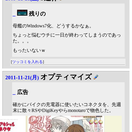
_
残りの
母艦のWindows7化、どうするかなぁ。
ちょっと悩むウチに一日が終わってしまうのであっ
た。。。
もったいないｗ
[
ツッコミを入れる
]
オプティマイズ
2011-11-21(月)
_
広告
確かにバイクの充電器に使いたいコネクタを、先週
末に散々RSやDigiKeyやらmonotaroで物色した。