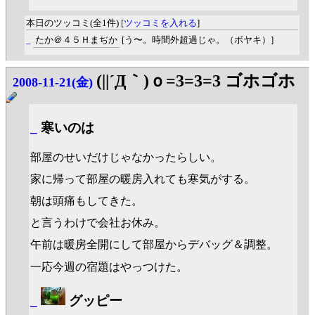
本日のツッコミ(全1件) [
ツッコミを入れる
]
_
たか＠４５Ｈまぢか
[う〜。時間外超過じゃ。（ボヤキ）]
(||´Д｀)ｏ=3=3=3 ゴホゴホ
2008-11-21(金)
_
寒いのは
部屋のせいだけじゃなかったらしい。
家に帰って部屋の暖房入れても寒気がする。
朝は頭痛もしてきた。
と言うわけで会社お休み。
午前は暖房全開にして部屋からデバッグ＆調整。
一応今週の宿題はやっつけた。
_
グッピー