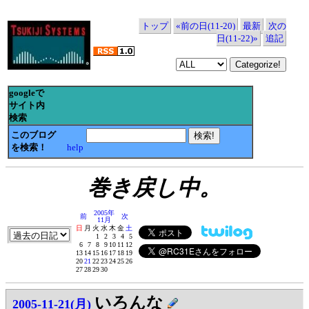
トップ
«前の日(11-20)
最新
次の
日(11-22)»
追記
googleで
サイト内
検索
このブログ
を検索！
help
巻き戻し中。
2005年
前
次
11月
日
月
火
水
木
金
土
1
2
3
4
5
6
7
8
9
10
11
12
13
14
15
16
17
18
19
20
21
22
23
24
25
26
27
28
29
30
いろんな
2005-11-21(月)