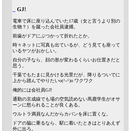
_
GJ!
電車で床に座り込んでいた17歳（女と言うより別の
生物？）を蹴った会社員逮捕。
前歯がドアにぶつかって折れたとか。
時々ネットに写真も出ているが、どう見ても座って
いるヤツがおかしい。
自分の子なら、顔の形が変わるくらいお仕置きだと
思う。
千葉でもたまに見かける光景だが、降りるついでに
上から踏んでやりたいo(^-^)o ワクワク
俺的には会社員GJ!
通勤の京成線でも場の空気読めない馬鹿学生がオサ
ーンに怒られることが良くある。
ウルトラ満員なんだからカバンを床に置くな。
ドアの脇に乗るなら、駅に着いたときはとりあえず
外に出ろ。