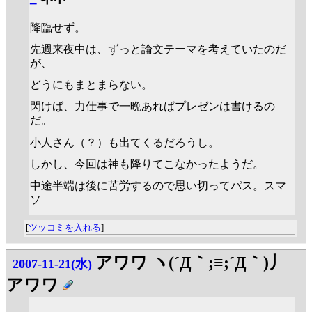
降臨せず。
先週来夜中は、ずっと論文テーマを考えていたのだ
が、
どうにもまとまらない。
閃けば、力仕事で一晩あればプレゼンは書けるの
だ。
小人さん（？）も出てくるだろうし。
しかし、今回は神も降りてこなかったようだ。
中途半端は後に苦労するので思い切ってパス。スマ
ソ
[
ツッコミを入れる
]
アワワ ヽ(´Д｀;≡;´Д｀)丿
2007-11-21(水)
アワワ