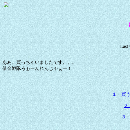
Last
ああ、買っちゃいましたです。。。
借金戦隊ろぉーんれんじゃぁー！
１．買
２
３